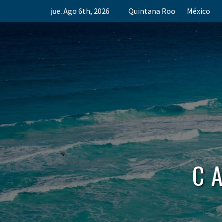
Skip
jue. Ago 6th, 2026
Quintana Roo
México
to
content
C