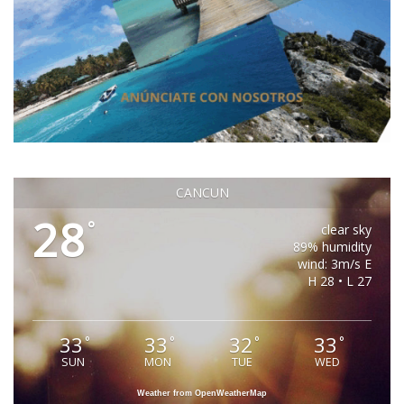
CANCUN
28
°
clear sky
89% humidity
wind: 3m/s E
H 28 • L 27
33
33
32
33
°
°
°
°
SUN
MON
TUE
WED
Weather from OpenWeatherMap