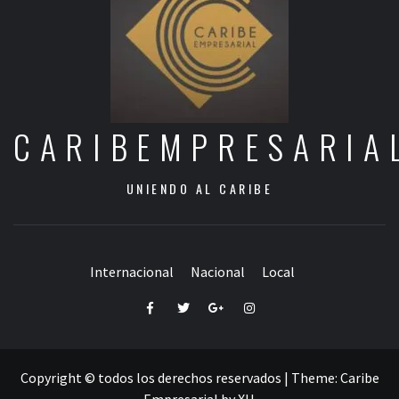
CARIBEMPRESARIA
UNIENDO AL CARIBE
Internacional
Nacional
Local
Facebook
Twitter
Google+
Instagram
Copyright © todos los derechos reservados
|
Theme:
Caribe
Empresarial
by
XU
.