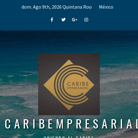
Skip
dom. Ago 9th, 2026
Quintana Roo
México
to
content
Facebook
Twitter
Google+
Instagram
CARIBEMPRESARIA
UNIENDO AL CARIBE