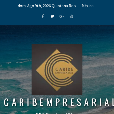
Skip
dom. Ago 9th, 2026
Quintana Roo
México
to
content
Facebook
Twitter
Google+
Instagram
CARIBEMPRESARIA
UNIENDO AL CARIBE