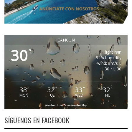
CANCUN
30
°
light rain
84% humidity
wind: 3m/s E
H 30 • L 30
33
32
33
32
°
°
°
°
MON
TUE
WED
THU
Weather from OpenWeatherMap
SÍGUENOS EN FACEBOOK