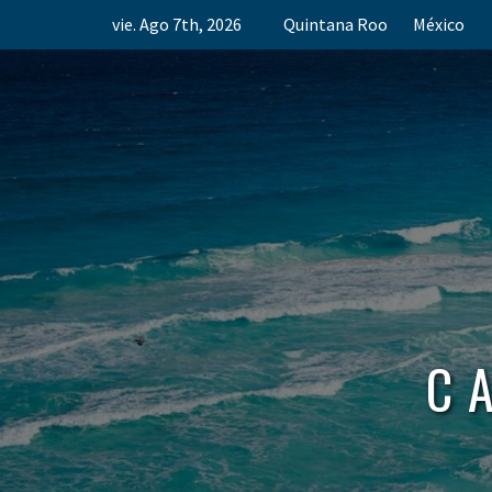
Skip
vie. Ago 7th, 2026
Quintana Roo
México
to
content
C