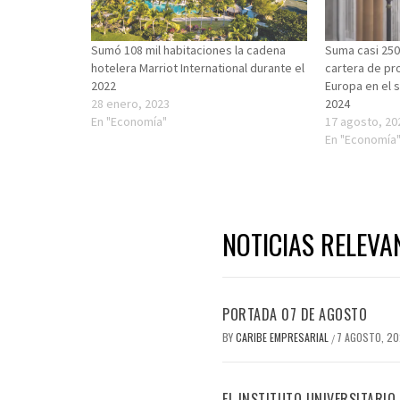
Sumó 108 mil habitaciones la cadena
Suma casi 250 
hotelera Marriot International durante el
cartera de pr
2022
Europa en el 
28 enero, 2023
2024
En "Economía"
17 agosto, 20
En "Economía
NOTICIAS RELEVA
PORTADA 07 DE AGOSTO
BY
CARIBE EMPRESARIAL
7 AGOSTO, 2
/
EL INSTITUTO UNIVERSITARIO