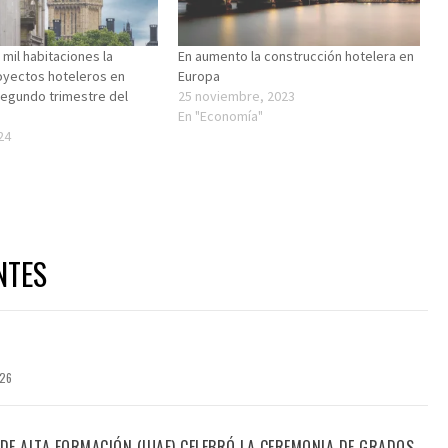
mil habitaciones la
En aumento la construcción hotelera en
oyectos hoteleros en
Europa
segundo trimestre del
25 noviembre, 2023
En "Economía"
24
"
NTES
026
 DE ALTA FORMACIÓN (IUAF) CELEBRÓ LA CEREMONIA DE GRADOS