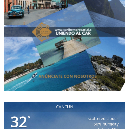
CANCUN
32
°
scattered clouds
66% humidity