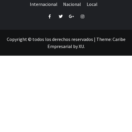
Internacional
Nacional
Local
Facebook
Twitter
Google+
Instagram
Copyright © todos los derechos reservados
|
Theme:
Caribe
Empresarial
by
XU
.