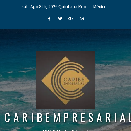
Skip
sáb. Ago 8th, 2026
Quintana Roo
México
to
content
Facebook
Twitter
Google+
Instagram
CARIBEMPRESARIA
UNIENDO AL CARIBE