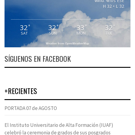
wind: 4m/s ESE
H 32 • L 32
32
32
33
32
°
°
°
°
SAT
SUN
MON
TUE
Weather from OpenWeatherMap
SÍGUENOS EN FACEBOOK
+RECIENTES
PORTADA 07 de AGOSTO
El Instituto Universitario de Alta Formación (IUAF)
celebró la ceremonia de grados de sus posgrados