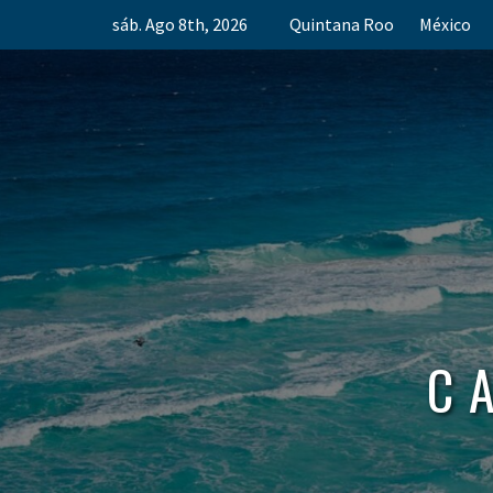
Skip
sáb. Ago 8th, 2026
Quintana Roo
México
to
content
C