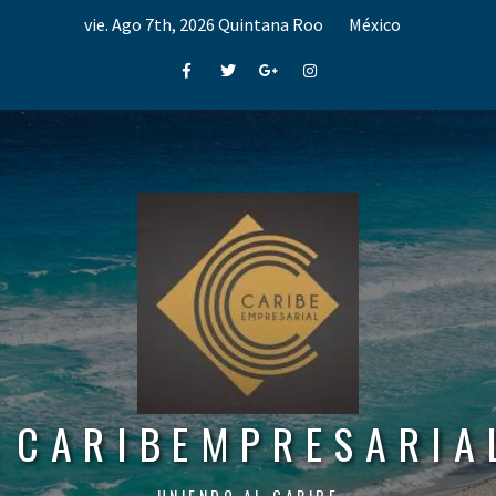
Skip
vie. Ago 7th, 2026
Quintana Roo
México
to
content
Facebook
Twitter
Google+
Instagram
CARIBEMPRESARIA
UNIENDO AL CARIBE