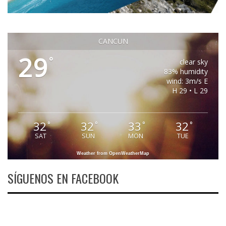
CANCUN
29
°
clear sky
83% humidity
wind: 3m/s E
H 29 • L 29
32
32
33
32
°
°
°
°
SAT
SUN
MON
TUE
Weather from OpenWeatherMap
SÍGUENOS EN FACEBOOK