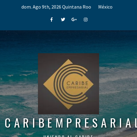
Skip
dom. Ago 9th, 2026
Quintana Roo
México
to
content
Facebook
Twitter
Google+
Instagram
CARIBEMPRESARIA
UNIENDO AL CARIBE