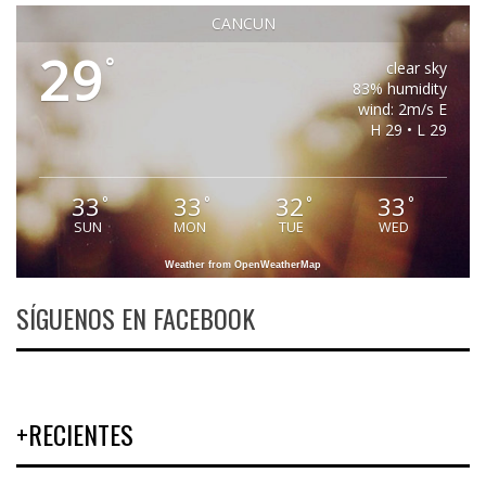
CANCUN
29
°
clear sky
83% humidity
wind: 2m/s E
H 29 • L 29
33
33
32
33
°
°
°
°
SUN
MON
TUE
WED
Weather from OpenWeatherMap
SÍGUENOS EN FACEBOOK
+RECIENTES