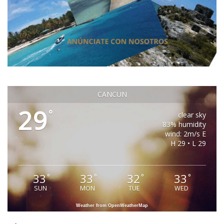
CANCUN
29
°
clear sky
83% humidity
wind: 2m/s E
H 29 • L 29
33
33
32
33
°
°
°
°
SUN
MON
TUE
WED
Weather from OpenWeatherMap