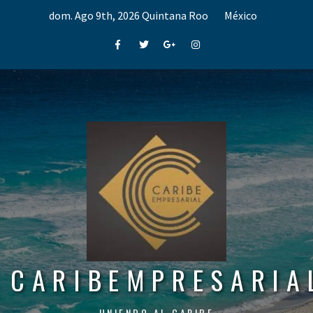
Skip
dom. Ago 9th, 2026
Quintana Roo
México
to
content
Facebook
Twitter
Google+
Instagram
CARIBEMPRESARIA
UNIENDO AL CARIBE