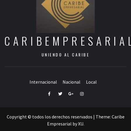
CARIBEMPRESARIA
UNIENDO AL CARIBE
Internacional
Nacional
Local
Facebook
Twitter
Google+
Instagram
Copyright © todos los derechos reservados
|
Theme:
Caribe
Empresarial
by
XU
.