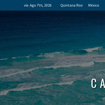
Skip
vie. Ago 7th, 2026
Quintana Roo
México
to
content
C