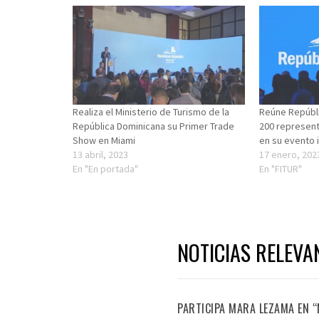
Realiza el Ministerio de Turismo de la
Reúne Repúbl
República Dominicana su Primer Trade
200 represent
Show en Miami
en su evento i
13 abril, 2023
17 enero, 202
En "En portada"
En "FITUR"
NOTICIAS RELEVA
PARTICIPA MARA LEZAMA EN 