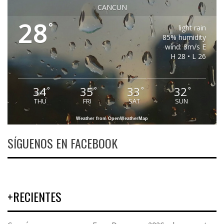
CANCUN
28
°
light rain
85% humidity
wind: 3m/s E
H 28 • L 26
34
35
33
32
°
°
°
°
THU
FRI
SAT
SUN
Weather from OpenWeatherMap
SÍGUENOS EN FACEBOOK
+RECIENTES