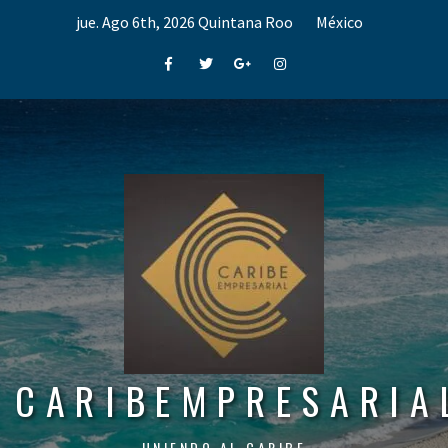
Skip
jue. Ago 6th, 2026
Quintana Roo
México
to
content
Facebook
Twitter
Google+
Instagram
CARIBEMPRESARIA
UNIENDO AL CARIBE