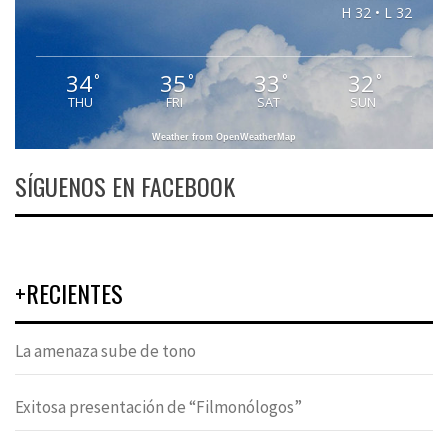
H 32 • L 32
34
35
33
32
°
°
°
°
THU
FRI
SAT
SUN
Weather from OpenWeatherMap
SÍGUENOS EN FACEBOOK
+RECIENTES
La amenaza sube de tono
Exitosa presentación de “Filmonólogos”