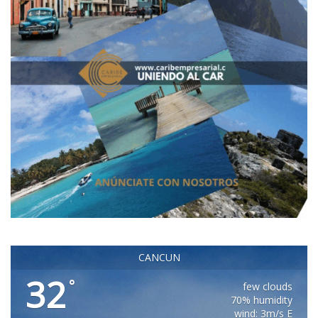
CANCUN
32
°
few clouds
70% humidity
wind: 3m/s E