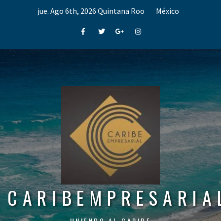
Skip
jue. Ago 6th, 2026
Quintana Roo
México
to
content
Facebook
Twitter
Google+
Instagram
CARIBEMPRESARIA
UNIENDO AL CARIBE