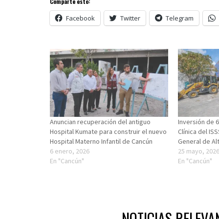
Comparte esto:
Facebook
Twitter
Telegram
Anuncian recuperación del antiguo
Inversión de 
Hospital Kumate para construir el nuevo
Clínica del IS
Hospital Materno Infantil de Cancún
General de Al
6 enero, 2026
25 mayo, 202
En "Cancún"
En "Cancún"
NOTICIAS RELEVA