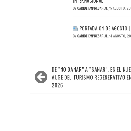
INTERNACIONAL
BY
CARIBE EMPRESARIAL
5 AGOSTO, 2
/
PORTADA 04 DE AGOSTO |
BY
CARIBE EMPRESARIAL
4 AGOSTO, 2
/
Navegación
DE “NO DAÑAR” A “SANAR”, ES EL NU
de
AUGE DEL TURISMO REGENERATIVO E
entradas
2026