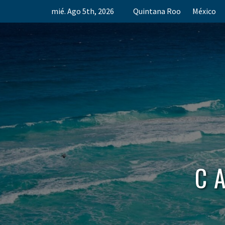
Skip
mié. Ago 5th, 2026
Quintana Roo
México
to
content
C