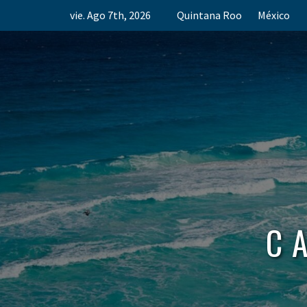
Skip
vie. Ago 7th, 2026
Quintana Roo
México
to
content
C