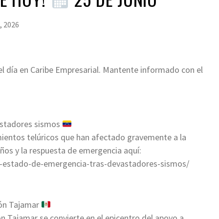
, 2026
l día en Caribe Empresarial. Mantente informado con el
astadores sismos
imientos telúricos que han afectado gravemente a la
años y la respuesta de emergencia aquí:
n-estado-de-emergencia-tras-devastadores-sismos/
ecón Tajamar
n Tajamar se convierte en el epicentro del apoyo a