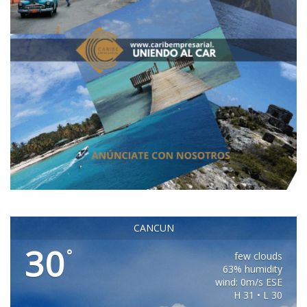
CANCUN
30
°
few clouds
63% humidity
wind: 0m/s ESE
H 31 • L 30