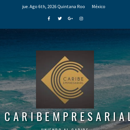
Skip
jue. Ago 6th, 2026
Quintana Roo
México
to
content
Facebook
Twitter
Google+
Instagram
CARIBEMPRESARIA
UNIENDO AL CARIBE