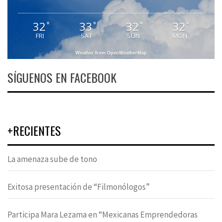
32
33
32
32
°
°
°
°
FRI
SAT
SUN
MON
Weather from OpenWeatherMap
SÍGUENOS EN FACEBOOK
+RECIENTES
La amenaza sube de tono
Exitosa presentación de “Filmonólogos”
Participa Mara Lezama en “Mexicanas Emprendedoras