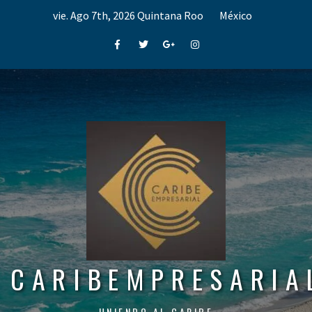
Skip
vie. Ago 7th, 2026
Quintana Roo
México
to
content
Facebook
Twitter
Google+
Instagram
CARIBEMPRESARIA
UNIENDO AL CARIBE