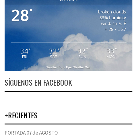
28
°
broken clouds
83% humidity
wind: 4m/s E
H 28 • L 27
34
32
32
33
°
°
°
°
FRI
SAT
SUN
MON
Weather from OpenWeatherMap
SÍGUENOS EN FACEBOOK
+RECIENTES
PORTADA 07 de AGOSTO