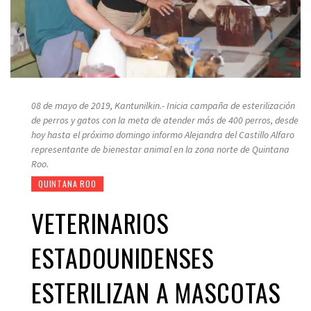
08 de mayo de 2019, Kantunilkin.- Inicia campaña de esterilización
de perros y gatos con la meta de atender más de 400 perros, desde
hoy hasta el próximo domingo informo Alejandra del Castillo Alfaro
representante de bienestar animal en la zona norte de Quintana
Roo.
QUINTANA ROO
VETERINARIOS
ESTADOUNIDENSES
ESTERILIZAN A MASCOTAS