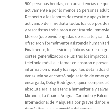
900 personas heridas, con advertencias de qu
activamente a por lo menos 15 personas adul
Respecto a las labores de rescate y apoyo int
activando de inmediato todos los cuerpos de r
y rescatistas trabajaron a contrarreloj removi
México (que envió brigadas de rescate y sanida
ofrecieron formalmente asistencia humanitari
Finalmente, los servicios públicos sufrieron g
cortes generalizados de luz tras los impactos a
telefonía móvil e internet colapsaron o presen
información oficial y los reportes detallados
Venezuela se encontró bajo estado de emerge
encargada, Delcy Rodríguez, quien compareció
absoluta era la asistencia humanitaria y sal
Miranda, La Guaira, Aragua, Carabobo y Falcón
Internacional de Maiquetía por graves daños e
doméstico y la suspensión del metro.