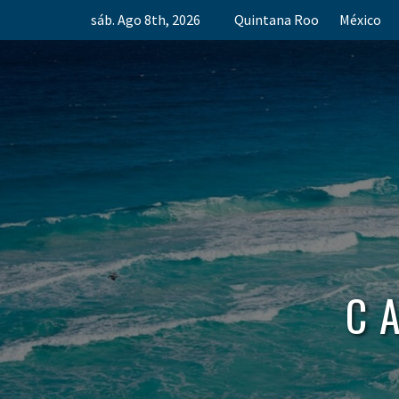
Skip
sáb. Ago 8th, 2026
Quintana Roo
México
to
content
C