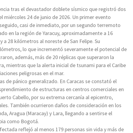
cia tras el devastador doblete sísmico que registró dos
l miércoles 24 de junio de 2026. Un primer evento
ó seguido, casi de inmediato, por un segundo terremoto
bicado en la región de Yaracuy, aproximadamente a 16
 a 28 kilómetros al noreste de San Felipe. Su
ilómetros, lo que incrementó severamente el potencial de
traron, además, más de 20 réplicas que superaron la
 mientras que la alerta inicial de tsunami para el Caribe
aciones peligrosas en el mar.
s de pánico generalizado. En Caracas se constató el
desprendimiento de estructuras en centros comerciales en
uerto Cabello, por su extrema cercanía al epicentro,
ales. También ocurrieron daños de consideración en los
da, Aragua (Maracay) y Lara, llegando a sentirse el
bia como Bogotá.
afectada reflejó al menos 179 personas sin vida y más de