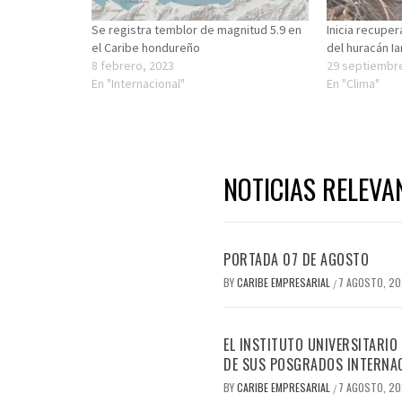
Se registra temblor de magnitud 5.9 en
Inicia recuper
el Caribe hondureño
del huracán Ia
8 febrero, 2023
29 septiembr
En "Internacional"
En "Clima"
NOTICIAS RELEVA
PORTADA 07 DE AGOSTO
BY
CARIBE EMPRESARIAL
7 AGOSTO, 2
/
EL INSTITUTO UNIVERSITARIO
DE SUS POSGRADOS INTERNAC
BY
CARIBE EMPRESARIAL
7 AGOSTO, 2
/