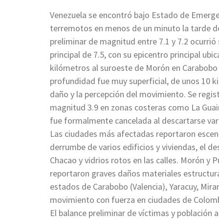
Venezuela se encontró bajo Estado de Emergen
terremotos en menos de un minuto la tarde de
preliminar de magnitud entre 7.1 y 7.2 ocurri
principal de 7.5, con su epicentro principal u
kilómetros al suroeste de Morón en Carabobo y
profundidad fue muy superficial, de unos 10 k
daño y la percepción del movimiento. Se regis
magnitud 3.9 en zonas costeras como La Guaira,
fue formalmente cancelada al descartarse vari
Las ciudades más afectadas reportaron escena
derrumbe de varios edificios y viviendas, el 
Chacao y vidrios rotos en las calles. Morón y P
reportaron graves daños materiales estructur
estados de Carabobo (Valencia), Yaracuy, Miran
movimiento con fuerza en ciudades de Colom
El balance preliminar de víctimas y población 