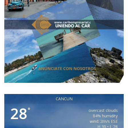
CANCUN
28
°
overcast clouds
84% humidity
wind: 2m/s ESE
H 30 • L 28