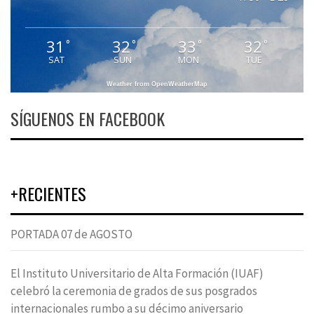
31
32
33
32
°
°
°
°
SAT
SUN
MON
TUE
Weather from OpenWeatherMap
SÍGUENOS EN FACEBOOK
+RECIENTES
PORTADA 07 de AGOSTO
El Instituto Universitario de Alta Formación (IUAF)
celebró la ceremonia de grados de sus posgrados
internacionales rumbo a su décimo aniversario