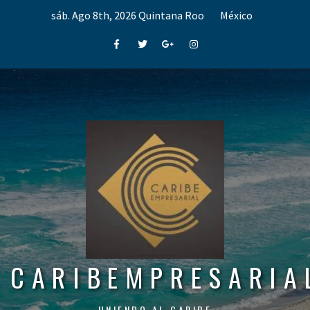
Skip
sáb. Ago 8th, 2026
Quintana Roo
México
to
content
Facebook
Twitter
Google+
Instagram
CARIBEMPRESARIA
UNIENDO AL CARIBE