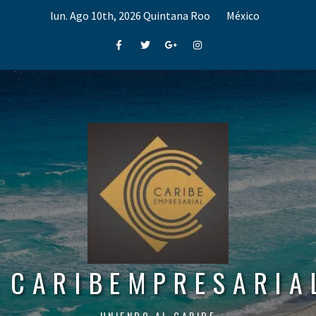
Skip
lun. Ago 10th, 2026
Quintana Roo
México
to
content
Facebook
Twitter
Google+
Instagram
CARIBEMPRESARIA
UNIENDO AL CARIBE