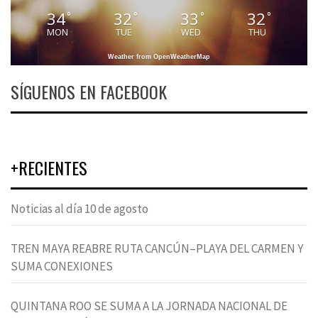
34
32
33
32
°
°
°
°
MON
TUE
WED
THU
Weather from OpenWeatherMap
SÍGUENOS EN FACEBOOK
+RECIENTES
Noticias al día 10 de agosto
TREN MAYA REABRE RUTA CANCÚN–PLAYA DEL CARMEN Y
SUMA CONEXIONES
QUINTANA ROO SE SUMA A LA JORNADA NACIONAL DE