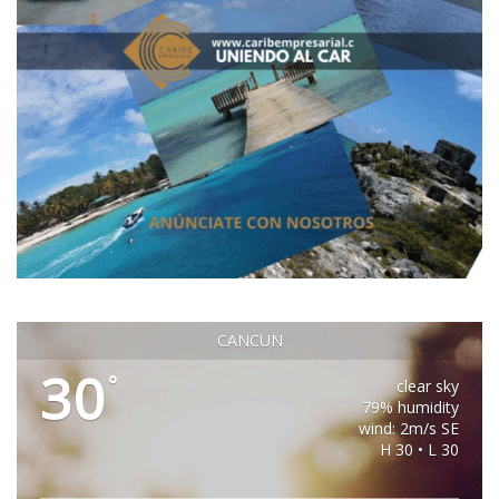
CANCUN
30
°
clear sky
79% humidity
wind: 2m/s SE
H 30 • L 30