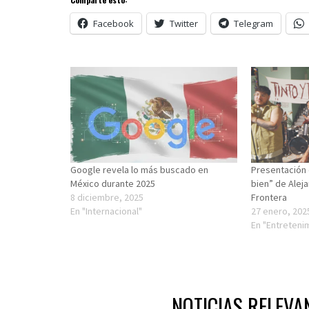
Facebook
Twitter
Telegram
Google revela lo más buscado en
Presentación 
México durante 2025
bien” de Alej
8 diciembre, 2025
Frontera
En "Internacional"
27 enero, 202
En "Entreteni
NOTICIAS RELEVA