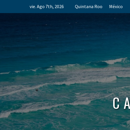
Skip
vie. Ago 7th, 2026
Quintana Roo
México
to
content
C