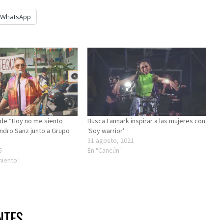
WhatsApp
de “Hoy no me siento
Busca Lannark inspirar a las mujeres con
andro Sanz junto a Grupo
‘Soy warrior’
31 agosto, 2021
5
En "Cancún"
miento"
NTES