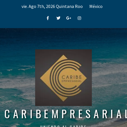
Skip
vie. Ago 7th, 2026
Quintana Roo
México
to
content
Facebook
Twitter
Google+
Instagram
CARIBEMPRESARIA
UNIENDO AL CARIBE