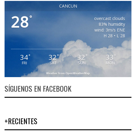
CANCUN
28
°
overcast clouds
83% humidity
wind: 3m/s ENE
H 28 • L 28
34
32
32
33
°
°
°
°
FRI
SAT
SUN
MON
Weather from OpenWeatherMap
SÍGUENOS EN FACEBOOK
+RECIENTES