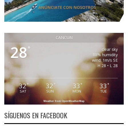
CANCUN
28
°
clear sky
88% humidity
wind: 1m/s SE
H 28 • L 28
32
32
33
33
°
°
°
°
SAT
SUN
MON
TUE
Weather from OpenWeatherMap
SÍGUENOS EN FACEBOOK