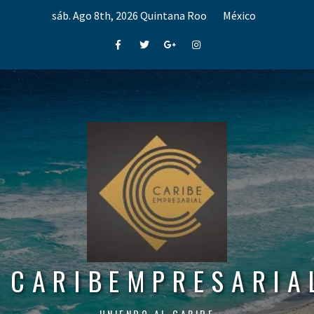
Skip
sáb. Ago 8th, 2026
Quintana Roo
México
to
content
Facebook
Twitter
Google+
Instagram
CARIBEMPRESARIA
UNIENDO AL CARIBE