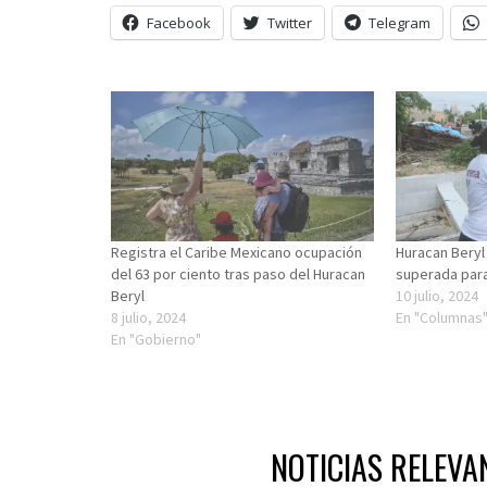
Facebook
Twitter
Telegram
Registra el Caribe Mexicano ocupación
Huracan Beryl
del 63 por ciento tras paso del Huracan
superada par
Beryl
10 julio, 2024
8 julio, 2024
En "Columnas
En "Gobierno"
NOTICIAS RELEVA