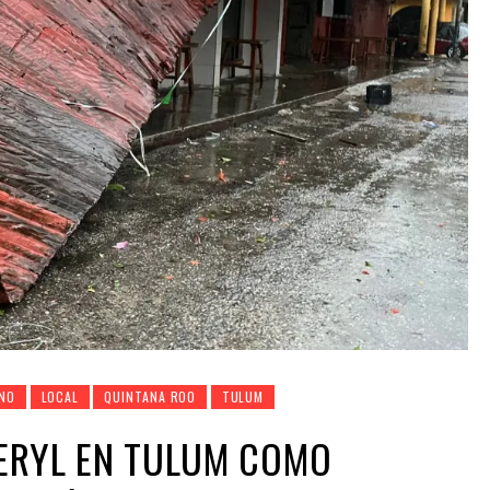
NO
LOCAL
QUINTANA ROO
TULUM
BERYL EN TULUM COMO