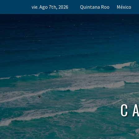
Skip
vie. Ago 7th, 2026
Quintana Roo
México
to
content
C