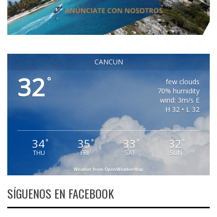
CANCUN
32
°
few clouds
70% humidity
wind: 3m/s E
H 32 • L 32
34
35
33
32
°
°
°
°
THU
FRI
SAT
SUN
Weather from OpenWeatherMap
SÍGUENOS EN FACEBOOK