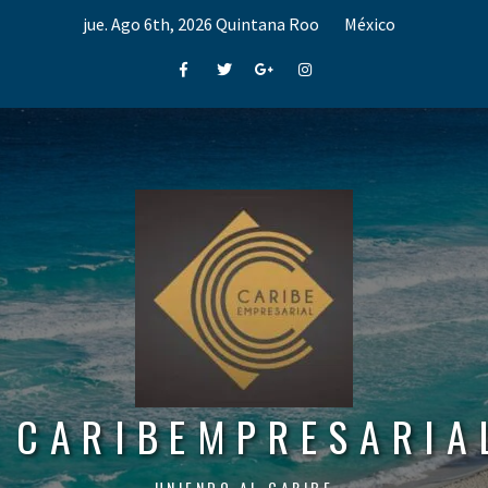
Skip
jue. Ago 6th, 2026
Quintana Roo
México
to
content
Facebook
Twitter
Google+
Instagram
CARIBEMPRESARIA
UNIENDO AL CARIBE