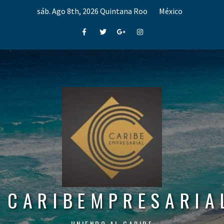
Skip
sáb. Ago 8th, 2026
Quintana Roo
México
to
content
Facebook
Twitter
Google+
Instagram
CARIBEMPRESARIA
UNIENDO AL CARIBE