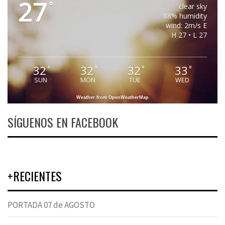
27
°
clear sky
88% humidity
wind: 2m/s E
H 27 • L 27
32
32
32
33
°
°
°
°
SUN
MON
TUE
WED
Weather from OpenWeatherMap
SÍGUENOS EN FACEBOOK
+RECIENTES
PORTADA 07 de AGOSTO