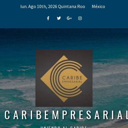
Skip
lun. Ago 10th, 2026
Quintana Roo
México
to
content
Facebook
Twitter
Google+
Instagram
CARIBEMPRESARIA
UNIENDO AL CARIBE