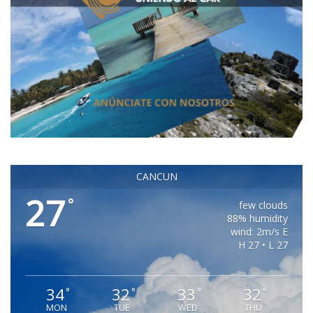
CANCUN
27
°
few clouds
88% humidity
wind: 2m/s E
H 27 • L 27
34
32
33
32
°
°
°
°
MON
TUE
WED
THU