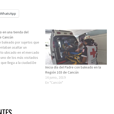
WhatsApp
o en una tienda del
e Cancún
 baleado por sujetos que
entaban asaltar un
to ubicado en el mercado
 uno de los más visitados
 que llega a la ciudad.De
Inicia día del Padre con baleado en la
nformación preliminar, el
Región 103 de Cancún
egistró en la avenida Xel-
16 junio, 2019
recer se trató…
En "Cancún"
NTES