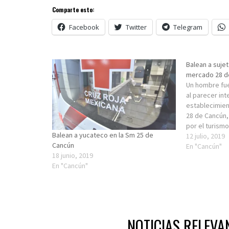
Comparte esto:
Facebook
Twitter
Telegram
Balean a sujet
mercado 28 d
Un hombre fue
al parecer int
establecimien
28 de Cancún,
por el turismo
Balean a yucateco en la Sm 25 de
acuerdo con i
12 julio, 2019
Cancún
incidente se r
En "Cancún"
18 junio, 2019
Ha, que al pa
En "Cancún"
NOTICIAS RELEVA