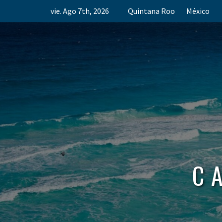
Skip
vie. Ago 7th, 2026
Quintana Roo
México
to
content
C