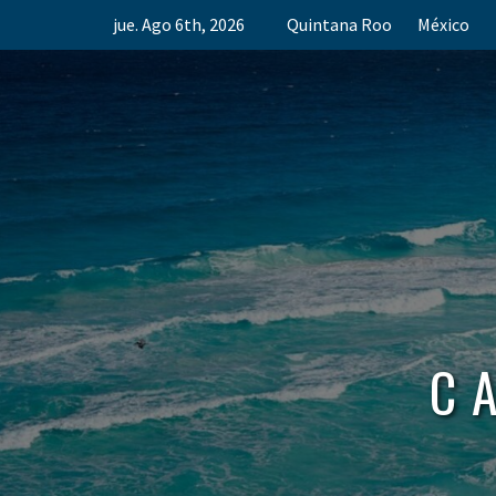
Skip
jue. Ago 6th, 2026
Quintana Roo
México
to
content
C