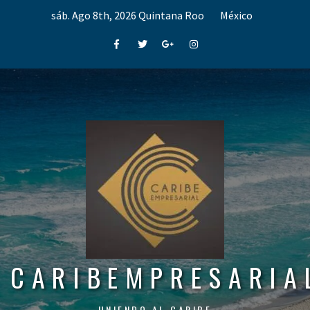
Skip
sáb. Ago 8th, 2026
Quintana Roo
México
to
content
Facebook
Twitter
Google+
Instagram
CARIBEMPRESARIA
UNIENDO AL CARIBE