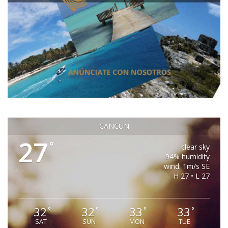
CANCUN
27
°
clear sky
94% humidity
wind: 1m/s SE
H 27 • L 27
32
32
33
33
°
°
°
°
SAT
SUN
MON
TUE