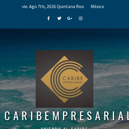
Skip
vie. Ago 7th, 2026
Quintana Roo
México
to
content
Facebook
Twitter
Google+
Instagram
CARIBEMPRESARIA
UNIENDO AL CARIBE