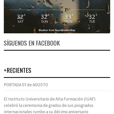
32
32
33
32
°
°
°
°
SAT
SUN
MON
TUE
Weather from OpenWeatherMap
SÍGUENOS EN FACEBOOK
+RECIENTES
PORTADA 07 de AGOSTO
El Instituto Universitario de Alta Formación (IUAF)
celebró la ceremonia de grados de sus posgrados
internacionales rumbo a su décimo aniversario