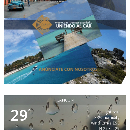
CANCUN
29
°
light rain
83% humidity
wind: 2m/s ESE
H 29 • L 29