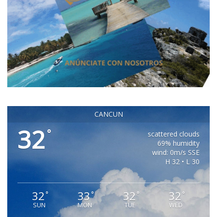
CANCUN
32
°
scattered clouds
69% humidity
wind: 0m/s SSE
H 32 • L 30
32
33
32
32
°
°
°
°
SUN
MON
TUE
WED