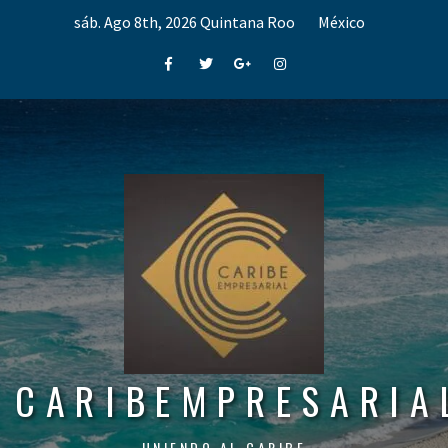
Skip
sáb. Ago 8th, 2026
Quintana Roo
México
to
content
Facebook
Twitter
Google+
Instagram
CARIBEMPRESARIA
UNIENDO AL CARIBE