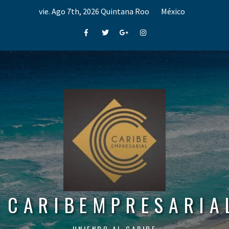
Skip
vie. Ago 7th, 2026
Quintana Roo
México
to
content
Facebook
Twitter
Google+
Instagram
CARIBEMPRESARIA
UNIENDO AL CARIBE