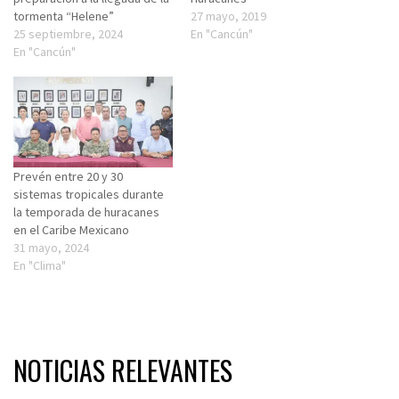
tormenta “Helene”
27 mayo, 2019
25 septiembre, 2024
En "Cancún"
En "Cancún"
Prevén entre 20 y 30
sistemas tropicales durante
la temporada de huracanes
en el Caribe Mexicano
31 mayo, 2024
En "Clima"
NOTICIAS RELEVANTES