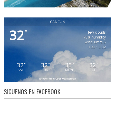
CANCUN
32
°
few clouds
70% humidity
wind: 0m/s S
H 32 • L 32
32
32
33
32
°
°
°
°
SAT
SUN
MON
TUE
Weather from OpenWeatherMap
SÍGUENOS EN FACEBOOK