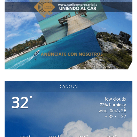
CANCUN
32
°
few clouds
72% humidity
wind: 0m/s SE
H 32 • L 32
°
°
°
°