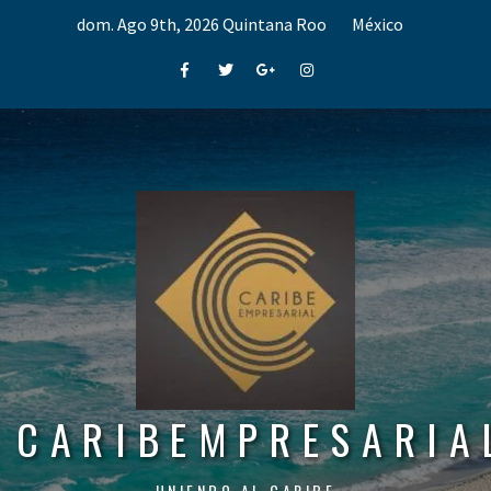
Skip
dom. Ago 9th, 2026
Quintana Roo
México
to
content
Facebook
Twitter
Google+
Instagram
CARIBEMPRESARIA
UNIENDO AL CARIBE