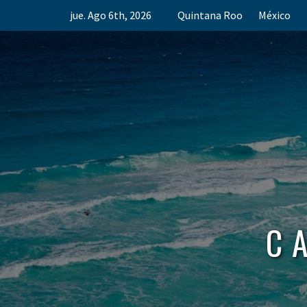
Skip
jue. Ago 6th, 2026
Quintana Roo
México
to
content
C