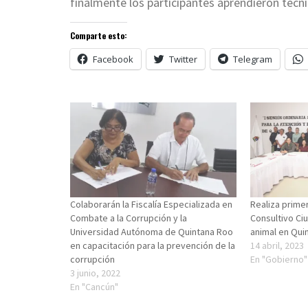
finalmente los participantes aprendieron téc
Comparte esto:
Facebook
Twitter
Telegram
Colaborarán la Fiscalía Especializada en
Realiza prime
Combate a la Corrupción y la
Consultivo Ci
Universidad Autónoma de Quintana Roo
animal en Qui
en capacitación para la prevención de la
14 abril, 2023
corrupción
En "Gobierno"
3 junio, 2022
En "Cancún"