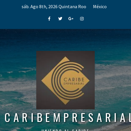
Skip
sáb. Ago 8th, 2026
Quintana Roo
México
to
content
Facebook
Twitter
Google+
Instagram
CARIBEMPRESARIA
UNIENDO AL CARIBE