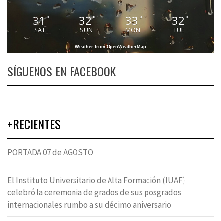
31
32
33
32
°
°
°
°
SAT
SUN
MON
TUE
Weather from OpenWeatherMap
SÍGUENOS EN FACEBOOK
+RECIENTES
PORTADA 07 de AGOSTO
El Instituto Universitario de Alta Formación (IUAF)
celebró la ceremonia de grados de sus posgrados
internacionales rumbo a su décimo aniversario