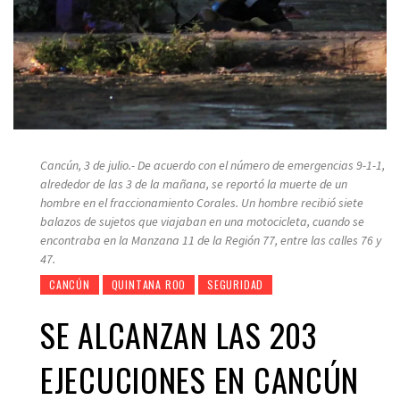
Cancún, 3 de julio.- De acuerdo con el número de emergencias 9-1-1,
alrededor de las 3 de la mañana, se reportó la muerte de un
hombre en el fraccionamiento Corales. Un hombre recibió siete
balazos de sujetos que viajaban en una motocicleta, cuando se
encontraba en la Manzana 11 de la Región 77, entre las calles 76 y
47.
CANCÚN
QUINTANA ROO
SEGURIDAD
SE ALCANZAN LAS 203
EJECUCIONES EN CANCÚN