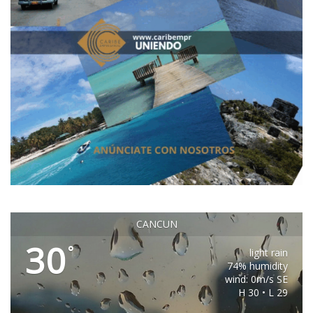
CANCUN
30
°
light rain
74% humidity
wind: 0m/s SE
H 30 • L 29