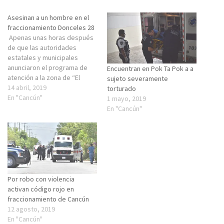
Asesinan a un hombre en el
fraccionamiento Donceles 28
Apenas unas horas después
de que las autoridades
estatales y municipales
anunciaron el programa de
Encuentran en Pok Ta Pok a a
atención a la zona de “El
sujeto severamente
Crucero”, a pocas calles, en
14 abril, 2019
torturado
el fraccionamiento “Donceles
En "Cancún"
1 mayo, 2019
28” un hombre fue asesinado
En "Cancún"
en el interior de su casa.De
acuerdo con los primeros
reportes, el ataque se
registró alrededor…
Por robo con violencia
activan código rojo en
fraccionamiento de Cancún
12 agosto, 2019
En "Cancún"