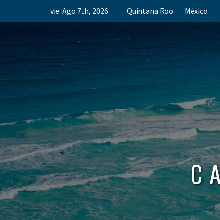
Skip
vie. Ago 7th, 2026
Quintana Roo
México
to
content
C