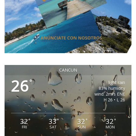
CANCUN
26
°
light rain
83% humidity
wind: 2m/s ENE
H 26 • L 26
32
33
32
32
°
°
°
°
FRI
SAT
SUN
MON