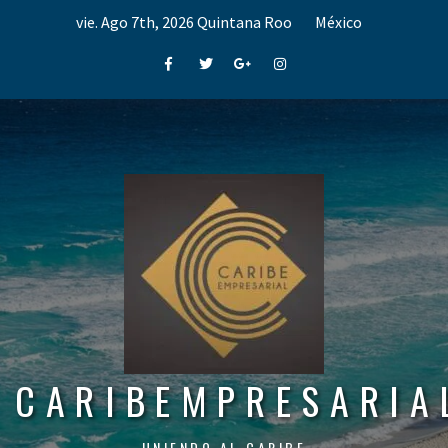
Skip
vie. Ago 7th, 2026
Quintana Roo
México
to
content
Facebook
Twitter
Google+
Instagram
CARIBEMPRESARIA
UNIENDO AL CARIBE