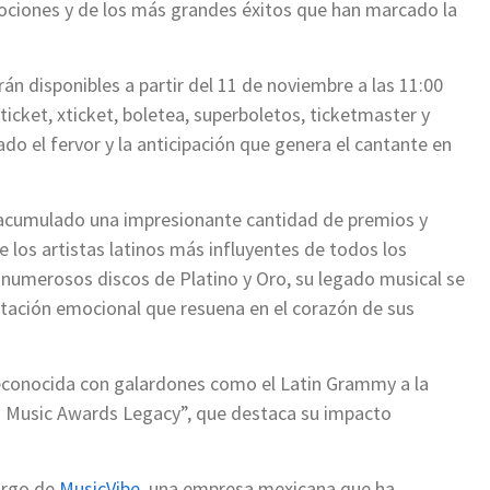
ociones y de los más grandes éxitos que han marcado la
n disponibles a partir del 11 de noviembre a las 11:00
icket, xticket, boletea, superboletos, ticketmaster y
do el fervor y la anticipación que genera el cantante en
a acumulado una impresionante cantidad de premios y
los artistas latinos más influyentes de todos los
numerosos discos de Platino y Oro, su legado musical se
retación emocional que resuena en el corazón de sus
reconocida con galardones como el Latin Grammy a la
an Music Awards Legacy”, que destaca su impacto
argo de
MusicVibe
, una empresa mexicana que ha