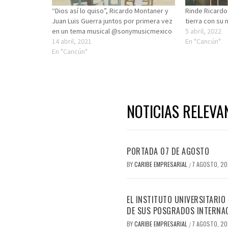
“Dios así lo quiso”, Ricardo Montaner y
Rinde Ricardo
Juan Luis Guerra juntos por primera vez
tierra con su
en un tema musical @sonymusicmexico
5 abril, 2022
14 abril, 2021
En "Cancún"
En "Cancún"
NOTICIAS RELEVA
PORTADA 07 DE AGOSTO
BY
CARIBE EMPRESARIAL
7 AGOSTO, 2
/
EL INSTITUTO UNIVERSITARIO
DE SUS POSGRADOS INTERNAC
BY
CARIBE EMPRESARIAL
7 AGOSTO, 2
/