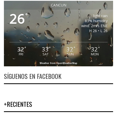
CANCUN
26
°
light rain
83% humidity
wind: 2m/s ENE
H 26 • L 26
32
33
32
32
°
°
°
°
FRI
SAT
SUN
MON
Weather from OpenWeatherMap
SÍGUENOS EN FACEBOOK
+RECIENTES