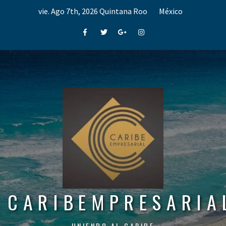
Skip
vie. Ago 7th, 2026
Quintana Roo
México
to
content
Facebook
Twitter
Google+
Instagram
CARIBEMPRESARIA
UNIENDO AL CARIBE