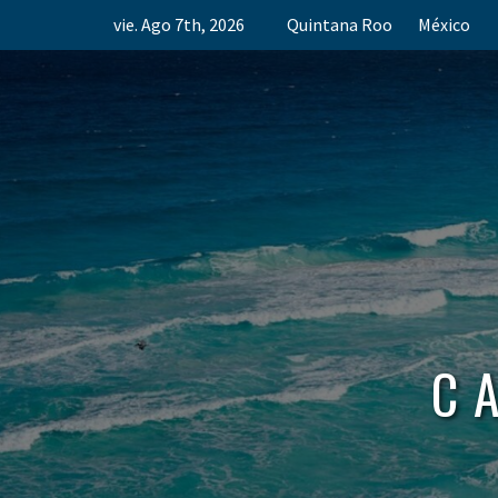
Skip
vie. Ago 7th, 2026
Quintana Roo
México
to
content
C