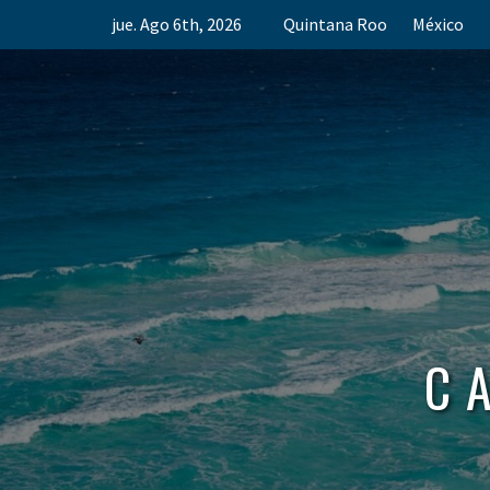
Skip
jue. Ago 6th, 2026
Quintana Roo
México
to
content
C