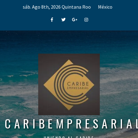
Skip
sáb. Ago 8th, 2026
Quintana Roo
México
to
content
Facebook
Twitter
Google+
Instagram
CARIBEMPRESARIA
UNIENDO AL CARIBE