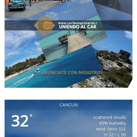
CANCUN
32
°
scattered clouds
69% humidity
wind: 0m/s SSE
H 32 • L 30