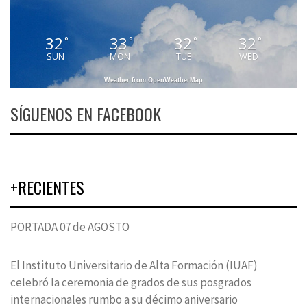
32
33
32
32
°
°
°
°
SUN
MON
TUE
WED
Weather from OpenWeatherMap
SÍGUENOS EN FACEBOOK
+RECIENTES
PORTADA 07 de AGOSTO
El Instituto Universitario de Alta Formación (IUAF)
celebró la ceremonia de grados de sus posgrados
internacionales rumbo a su décimo aniversario