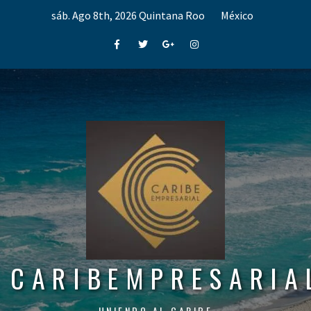
Skip
sáb. Ago 8th, 2026
Quintana Roo
México
to
content
Facebook
Twitter
Google+
Instagram
CARIBEMPRESARIA
UNIENDO AL CARIBE