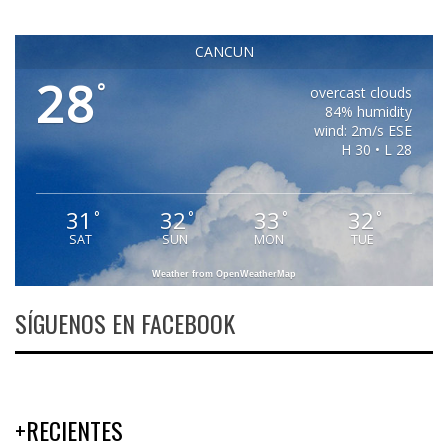
CANCUN
28
°
overcast clouds
84% humidity
wind: 2m/s ESE
H 30 • L 28
31
32
33
32
°
°
°
°
SAT
SUN
MON
TUE
Weather from OpenWeatherMap
SÍGUENOS EN FACEBOOK
+RECIENTES