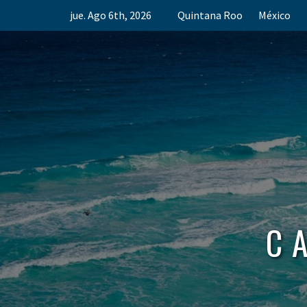
Skip
jue. Ago 6th, 2026
Quintana Roo
México
to
content
C