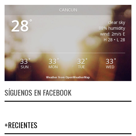
CANCUN
28
°
clear sky
88% humidity
wind: 2m/s E
H 28 • L 28
33
33
32
33
°
°
°
°
SUN
MON
TUE
WED
Weather from OpenWeatherMap
SÍGUENOS EN FACEBOOK
+RECIENTES