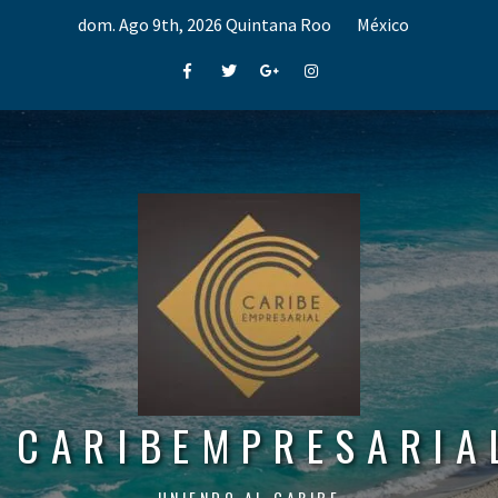
Skip
dom. Ago 9th, 2026
Quintana Roo
México
to
content
Facebook
Twitter
Google+
Instagram
CARIBEMPRESARIA
UNIENDO AL CARIBE