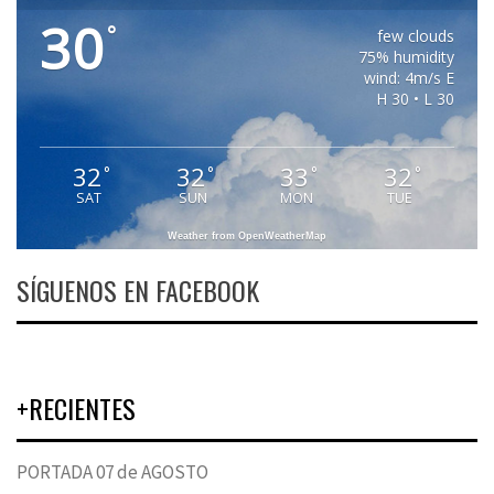
30
°
few clouds
75% humidity
wind: 4m/s E
H 30 • L 30
32
32
33
32
°
°
°
°
SAT
SUN
MON
TUE
Weather from OpenWeatherMap
SÍGUENOS EN FACEBOOK
+RECIENTES
PORTADA 07 de AGOSTO