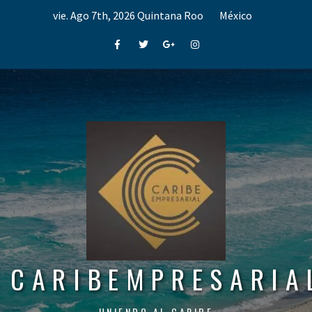
Skip
vie. Ago 7th, 2026
Quintana Roo
México
to
content
Facebook
Twitter
Google+
Instagram
CARIBEMPRESARIA
UNIENDO AL CARIBE