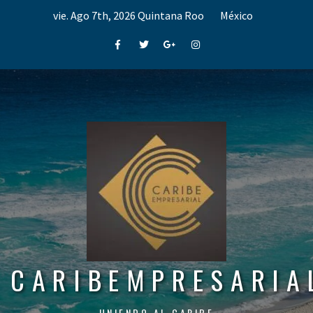
Skip
vie. Ago 7th, 2026
Quintana Roo
México
to
content
Facebook
Twitter
Google+
Instagram
CARIBEMPRESARIA
UNIENDO AL CARIBE