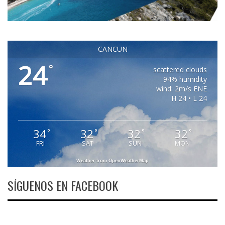
CANCUN
24
°
scattered clouds
94% humidity
wind: 2m/s ENE
H 24 • L 24
34
32
32
32
°
°
°
°
FRI
SAT
SUN
MON
Weather from OpenWeatherMap
SÍGUENOS EN FACEBOOK