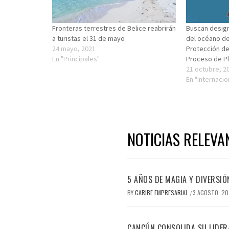
Fronteras terrestres de Belice reabrirán
Buscan design
a turistas el 31 de mayo
del océano d
24 mayo, 2021
Protección de
En "Principales"
Proceso de Pl
21 octubre, 2
En "Internacio
NOTICIAS RELEVA
5 AÑOS DE MAGIA Y DIVERSIÓ
BY
CARIBE EMPRESARIAL
3 AGOSTO, 2
/
CANCÚN CONSOLIDA SU LIDERA