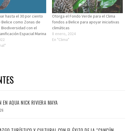
ar hasta el 30 por ciento
Otorga el Fondo Verde para el Clima
e Belice como Zonas de
fondos a Belice para apoyar iniciativas
 Biodiversidad con el
climáticas
anificación Espacial Marina
8 enero, 2024
022
En "Clima"
nal"
NTES
N EN AQUA NICK RIVIERA MAYA
026
ZGO TURÍSTICO Y CULTURAL CON EL ÉXITO DE LA “CANCÚN