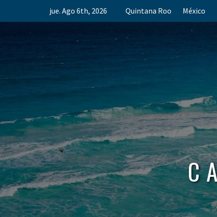
Skip
jue. Ago 6th, 2026
Quintana Roo
México
to
content
C