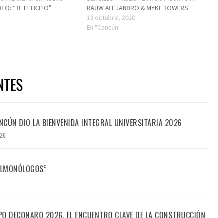
DEO: “TE FELICITO”
RAUW ALEJANDRO & MYKE TOWERS
13 octubre, 2020
En "Cancún"
NTES
CÚN DIO LA BIENVENIDA INTEGRAL UNIVERSITARIA 2026
026
FILMONÓLOGOS”
PO DECONARQ 2026, EL ENCUENTRO CLAVE DE LA CONSTRUCCIÓN