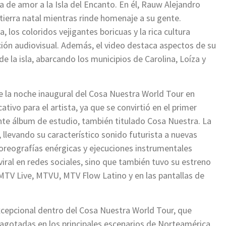
a de amor a la Isla del Encanto. En él, Rauw Alejandro
 tierra natal mientras rinde homenaje a su gente.
los coloridos vejigantes boricuas y la rica cultura
ción audiovisual. Además, el video destaca aspectos de su
 de la isla, abarcando los municipios de Carolina, Loíza y
te la noche inaugural del Cosa Nuestra World Tour en
ativo para el artista, ya que se convirtió en el primer
iente álbum de estudio, también titulado Cosa Nuestra. La
 llevando su característico sonido futurista a nuevas
coreografías enérgicas y ejecuciones instrumentales
viral en redes sociales, sino que también tuvo su estreno
TV Live, MTVU, MTV Flow Latino y en las pantallas de
xcepcional dentro del Cosa Nuestra World Tour, que
gotadas en los principales escenarios de Norteamérica.