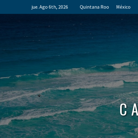
Skip
jue. Ago 6th, 2026
Quintana Roo
México
to
content
C